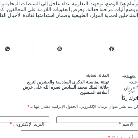
وأمام هذا الوضع، توجهت التعاونية بنداء عاجل إلى السلطات المحلية وا
ووضع آليات مراقبة فعالة، وفرض العقوبات اللازمة على المخالفين. كم
المتدخلين لحماية الموارد الطبيعية وضمان استدامتها لفائدة الأجيال القا
ال
مقالة
السابقة
تهنئة بمناسبة الذكرى السادسة والعشرين لتربع
جلالة الملك محمد السادس نصره الله على عرش
أسلافه المنعمين
اترك ردّاً
لن يتم نشر عنوان بريدك الإلكتروني.
الحقول الإلزامية مشار إليها بـ
*
*
*
الاسم
البريد الإلكتروني
*
أضف تعليقًا